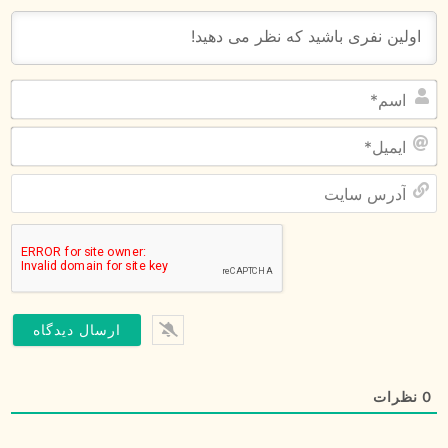
اس
ای
آد
سا
0
نظرات