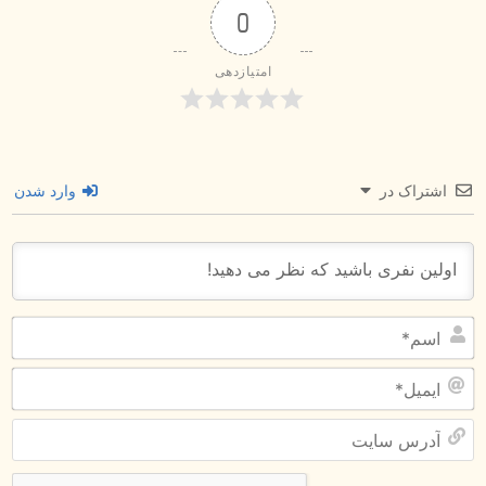
0
امتیازدهی
اشتراک در
وارد شدن
اس
ای
آد
سا