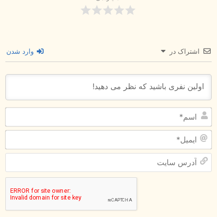
اشتراک در
وارد شدن
اس
ای
آد
سا