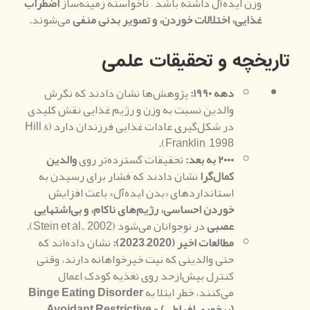
وزن ایده‌آل داشته باشد – ناخواسته زمینه‌ساز
اضطراب
غذایی، اختلالات خوردن، و تصویر بدنی منفی
می‌شوند.
تاریخچه و تحقیقات علمی
دهه ۱۹۹۰
:
پژوهش‌ها نشان دادند که نگرش
والدین نسبت به وزن و رژیم غذایی نقش کلیدی
در شکل‌گیری عادات غذایی فرزندان دارد (Hill &
Franklin, 1998).
۲۰۰۰ به بعد
:
تحقیقات گسترده‌تر روی
والدین
کمال‌گرا
نشان دادند که فشار برای رسیدن به
استانداردهای «بدن ایده‌آل» باعث افزایش
خوردن احساسی، رژیم‌های ناکام، و بی‌اشتهایی
عصبی
در نوجوانان می‌شود (Stein et al., 2002).
مطالعات اخیر
(
2020
–
2023
):
نشان داده‌اند که
حتی والدینی که نیت خیرخواهانه دارند، وقتی
کنترل بیش‌ازحد روی تغذیه کودک اعمال
می‌کنند، خطر ابتلا به
Binge Eating Disorder
(
پرخوری افراطی
)
و
Avoidant Restrictive