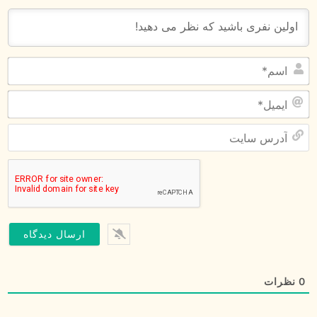
اس
ای
آد
سا
0
نظرات